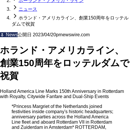
ホーランド・アメリカ・ライン
ニュース
ホランド・アメリカライン、創業150周年をロッテル
ダムで祝賀
🌷
News
公開日
2023/04/20
prnewswire.com
ホランド・アメリカライン、
創業150周年をロッテルダムで
祝賀
Holland America Line Marks 150th Anniversary in Rotterdam
with Royalty, Citywide Fanfare and Dual-Ship Events
*Princess Margriet of the Netherlands joined
festivities inside company's historic headquarters;
anniversary parties across the Holland America
Line fleet and aboard Rotterdam VII in Rotterdam
and Zuiderdam in Amsterdam* ROTTERDAM,