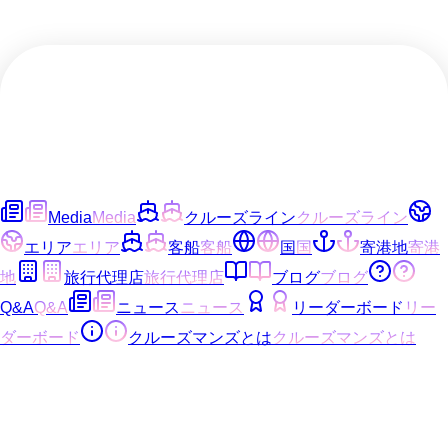
Media
Media
クルーズライン
クルーズライン
エリア
エリア
客船
客船
国
国
寄港地
寄港
地
旅行代理店
旅行代理店
ブログ
ブログ
Q&A
Q&A
ニュース
ニュース
リーダーボード
リー
ダーボード
クルーズマンズとは
クルーズマンズとは