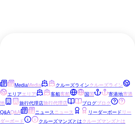
Media
Media
クルーズライン
クルーズライン
エリア
エリア
客船
客船
国
国
寄港地
寄港
地
旅行代理店
旅行代理店
ブログ
ブログ
Q&A
Q&A
ニュース
ニュース
リーダーボード
リー
ダーボード
クルーズマンズとは
クルーズマンズとは