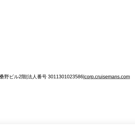
 桑野ビル2階
|
法人番号
3011301023586
|
corp.cruisemans.com