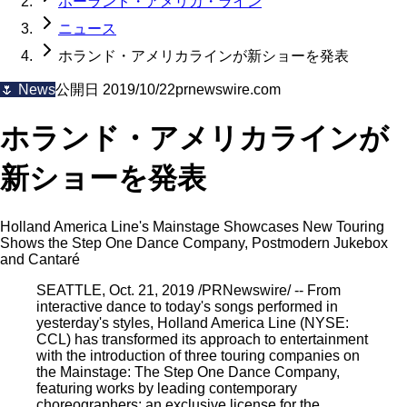
ホーランド・アメリカ・ライン
ニュース
ホランド・アメリカラインが新ショーを発表
🌷
News
公開日
2019/10/22
prnewswire.com
ホランド・アメリカラインが
新ショーを発表
Holland America Line's Mainstage Showcases New Touring
Shows the Step One Dance Company, Postmodern Jukebox
and Cantaré
SEATTLE, Oct. 21, 2019 /PRNewswire/ -- From
interactive dance to today's songs performed in
yesterday's styles, Holland America Line (NYSE:
CCL) has transformed its approach to entertainment
with the introduction of three touring companies on
the Mainstage: The Step One Dance Company,
featuring works by leading contemporary
choreographers; an exclusive license for the