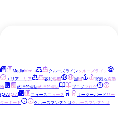
Media
Media
クルーズライン
クルーズライン
エリア
エリア
客船
客船
国
国
寄港地
寄港
地
旅行代理店
旅行代理店
ブログ
ブログ
Q&A
Q&A
ニュース
ニュース
リーダーボード
リー
ダーボード
クルーズマンズとは
クルーズマンズとは