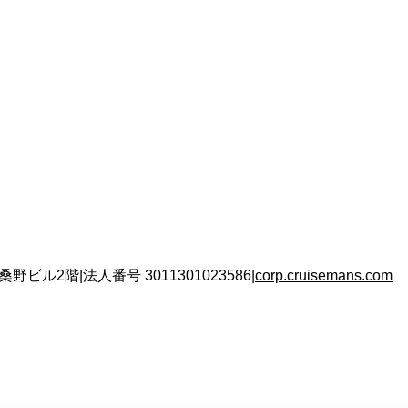
 桑野ビル2階
|
法人番号
3011301023586
|
corp.cruisemans.com