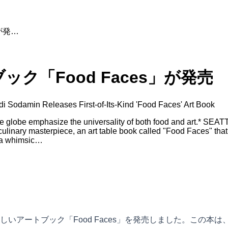
が発…
「Food Faces」が発売
di Sodamin Releases First-of-Its-Kind 'Food Faces' Art Book
the globe emphasize the universality of both food and art.* SE
culinary masterpiece, an art table book called "Food Faces" that
g a whimsic…
アートブック「Food Faces」を発売しました。この本は