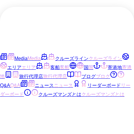
Media
Media
クルーズライン
クルーズライン
エリア
エリア
客船
客船
国
国
寄港地
寄港
地
旅行代理店
旅行代理店
ブログ
ブログ
Q&A
Q&A
ニュース
ニュース
リーダーボード
リー
ダーボード
クルーズマンズとは
クルーズマンズとは