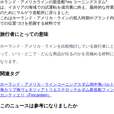
ホランド・アメリカラインの新造船*ms コーニングスダム*
は、イタリアの海域での試運転を成功裏に終え、最終的な作業
のためにマルゲラ造船所に戻りました
これはホーランド・アメリカ・ラインの投入時期やブランド内
での位置づけを把握する材料です
旅行者にとっての意味
ホーランド・アメリカ・ラインを比較検討している旅行者にと
って、いつ・どこで・どんな商品が出るのかを見極める材料に
なります。
関連タグ
ホーランド・アメリカ・ライン
コーニングスダム
地中海
バルト
海
カリブ海
ヴェネツィア
トリエステ
ロッテルダム
新造船
フィン
カンティエリ（Fincantieri）
このニュースは参考になりましたか