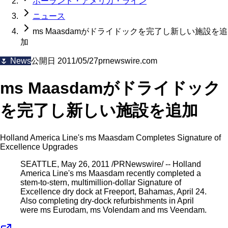
ホーランド・アメリカ・ライン
ニュース
ms Maasdamがドライドックを完了し新しい施設を追
加
🌷
News
公開日
2011/05/27
prnewswire.com
ms Maasdamがドライドック
を完了し新しい施設を追加
Holland America Line's ms Maasdam Completes Signature of
Excellence Upgrades
SEATTLE, May 26, 2011 /PRNewswire/ -- Holland
America Line's ms Maasdam recently completed a
stem-to-stern, multimillion-dollar Signature of
Excellence dry dock at Freeport, Bahamas, April 24.
Also completing dry-dock refurbishments in April
were ms Eurodam, ms Volendam and ms Veendam.