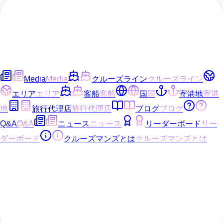
Media
Media
クルーズライン
クルーズライン
エリア
エリア
客船
客船
国
国
寄港地
寄港
地
旅行代理店
旅行代理店
ブログ
ブログ
Q&A
Q&A
ニュース
ニュース
リーダーボード
リー
ダーボード
クルーズマンズとは
クルーズマンズとは