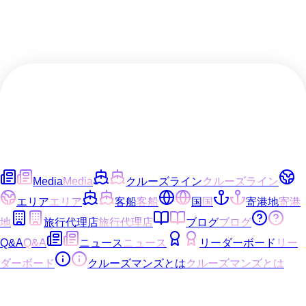
Media
Media
クルーズライン
クルーズライン
エリア
エリア
客船
客船
国
国
寄港地
寄港
地
旅行代理店
旅行代理店
ブログ
ブログ
Q&A
Q&A
ニュース
ニュース
リーダーボード
リー
ダーボード
クルーズマンズとは
クルーズマンズとは