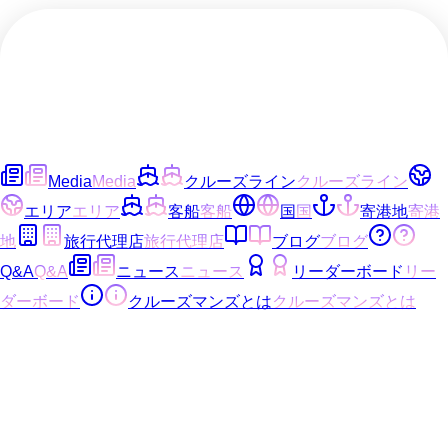
Media
Media
クルーズライン
クルーズライン
エリア
エリア
客船
客船
国
国
寄港地
寄港
地
旅行代理店
旅行代理店
ブログ
ブログ
Q&A
Q&A
ニュース
ニュース
リーダーボード
リー
ダーボード
クルーズマンズとは
クルーズマンズとは