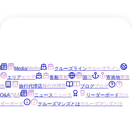
Media
Media
クルーズライン
クルーズライン
エリア
エリア
客船
客船
国
国
寄港地
寄港
地
旅行代理店
旅行代理店
ブログ
ブログ
Q&A
Q&A
ニュース
ニュース
リーダーボード
リー
ダーボード
クルーズマンズとは
クルーズマンズとは