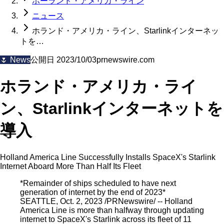
ホーランド・アメリカ・ライン
ニュース
ホランド・アメリカ・ライン、Starlinkインターネッ
トを…
🌷
News
公開日
2023/10/03
prnewswire.com
ホランド・アメリカ・ライ
ン、Starlinkインターネットを
導入
Holland America Line Successfully Installs SpaceX's Starlink
Internet Aboard More Than Half Its Fleet
*Remainder of ships scheduled to have next
generation of internet by the end of 2023*
SEATTLE, Oct. 2, 2023 /PRNewswire/ -- Holland
America Line is more than halfway through updating
internet to SpaceX's Starlink across its fleet of 11