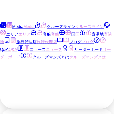
Media
Media
クルーズライン
クルーズライン
エリア
エリア
客船
客船
国
国
寄港地
寄港
地
旅行代理店
旅行代理店
ブログ
ブログ
Q&A
Q&A
ニュース
ニュース
リーダーボード
リー
ダーボード
クルーズマンズとは
クルーズマンズとは