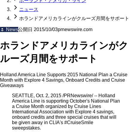
ホーランド・アメリカ・ライン
ニュース
ホランドアメリカラインがクルーズ月間をサポート
🌷
News
公開日
2015/10/03
prnewswire.com
ホランドアメリカラインがク
ルーズ月間をサポート
Holland America Line Supports 2015 National Plan a Cruise
Month with Explore 4 Savings, Onboard Credits and Cruise
Giveaways
SEATTLE, Oct. 2, 2015 /PRNewswire/ -- Holland
America Line is supporting October's National Plan
a Cruise Month organized by Cruise Lines
International Association with Explore 4 savings,
onboard credits and three special cruises that will
be given away in CLIA's #CruiseSmile
sweepstakes.