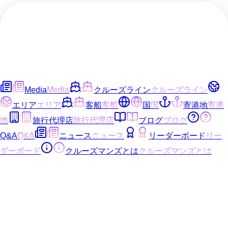
Media
Media
クルーズライン
クルーズライン
エリア
エリア
客船
客船
国
国
寄港地
寄港
地
旅行代理店
旅行代理店
ブログ
ブログ
Q&A
Q&A
ニュース
ニュース
リーダーボード
リー
ダーボード
クルーズマンズとは
クルーズマンズとは