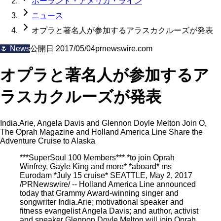
ホーランド・アメリカ・ライン
ニュース
オプラと著名人が参加するアラスカクルーズが発表
🌷
News
公開日
2017/05/04
prnewswire.com
オプラと著名人が参加するア
ラスカクルーズが発表
India.Arie, Angela Davis and Glennon Doyle Melton Join O,
The Oprah Magazine and Holland America Line Share the
Adventure Cruise to Alaska
***SuperSoul 100 Members*** *to join Oprah
Winfrey, Gayle King and more* *aboard* ms
Eurodam *July 15 cruise* SEATTLE, May 2, 2017
/PRNewswire/ -- Holland America Line announced
today that Grammy Award-winning singer and
songwriter India.Arie; motivational speaker and
fitness evangelist Angela Davis; and author, activist
and speaker Glennon Doyle Melton will join Oprah