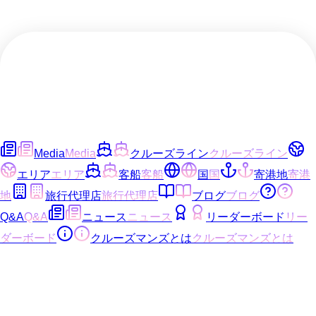
Media
Media
クルーズライン
クルーズライン
エリア
エリア
客船
客船
国
国
寄港地
寄港
地
旅行代理店
旅行代理店
ブログ
ブログ
Q&A
Q&A
ニュース
ニュース
リーダーボード
リー
ダーボード
クルーズマンズとは
クルーズマンズとは