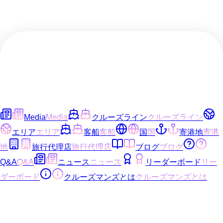
Media
Media
クルーズライン
クルーズライン
エリア
エリア
客船
客船
国
国
寄港地
寄港
地
旅行代理店
旅行代理店
ブログ
ブログ
Q&A
Q&A
ニュース
ニュース
リーダーボード
リー
ダーボード
クルーズマンズとは
クルーズマンズとは