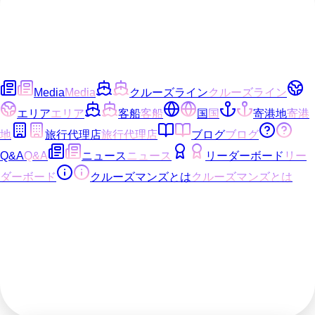
Media
Media
クルーズライン
クルーズライン
エリア
エリア
客船
客船
国
国
寄港地
寄港
地
旅行代理店
旅行代理店
ブログ
ブログ
Q&A
Q&A
ニュース
ニュース
リーダーボード
リー
ダーボード
クルーズマンズとは
クルーズマンズとは