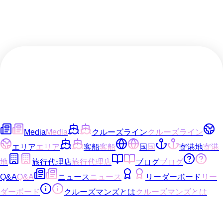
Media
Media
クルーズライン
クルーズライン
エリア
エリア
客船
客船
国
国
寄港地
寄港
地
旅行代理店
旅行代理店
ブログ
ブログ
Q&A
Q&A
ニュース
ニュース
リーダーボード
リー
ダーボード
クルーズマンズとは
クルーズマンズとは