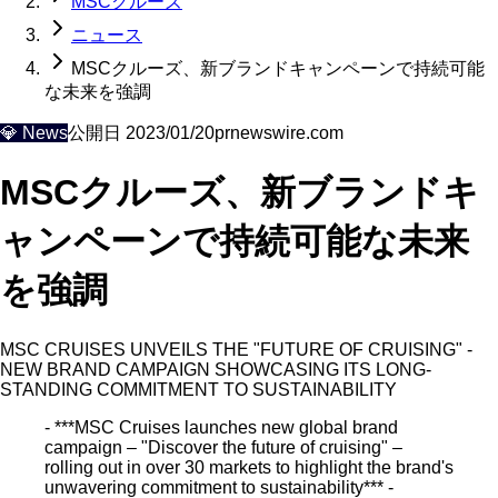
MSCクルーズ
ニュース
MSCクルーズ、新ブランドキャンペーンで持続可能
な未来を強調
💎
News
公開日
2023/01/20
prnewswire.com
MSCクルーズ、新ブランドキ
ャンペーンで持続可能な未来
を強調
MSC CRUISES UNVEILS THE "FUTURE OF CRUISING" -
NEW BRAND CAMPAIGN SHOWCASING ITS LONG-
STANDING COMMITMENT TO SUSTAINABILITY
- ***MSC Cruises launches new global brand
campaign – "Discover the future of cruising" –
rolling out in over 30 markets to highlight the brand's
unwavering commitment to sustainability*** -