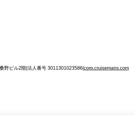
 桑野ビル2階
|
法人番号
3011301023586
|
corp.cruisemans.com