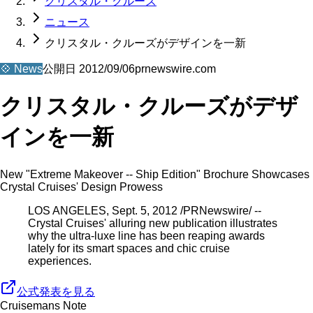
クリスタル・クルーズ
ニュース
クリスタル・クルーズがデザインを一新
💠
News
公開日
2012/09/06
prnewswire.com
クリスタル・クルーズがデザ
インを一新
New "Extreme Makeover -- Ship Edition" Brochure Showcases
Crystal Cruises' Design Prowess
LOS ANGELES, Sept. 5, 2012 /PRNewswire/ --
Crystal Cruises' alluring new publication illustrates
why the ultra-luxe line has been reaping awards
lately for its smart spaces and chic cruise
experiences.
公式発表を見る
Cruisemans Note