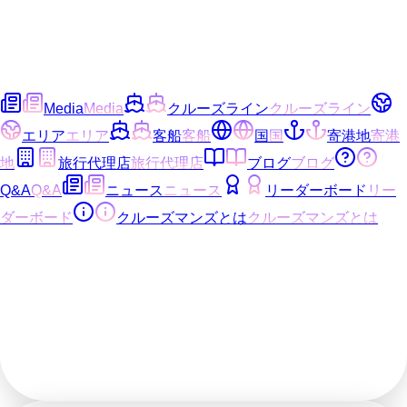
Media
Media
クルーズライン
クルーズライン
エリア
エリア
客船
客船
国
国
寄港地
寄港
地
旅行代理店
旅行代理店
ブログ
ブログ
Q&A
Q&A
ニュース
ニュース
リーダーボード
リー
ダーボード
クルーズマンズとは
クルーズマンズとは