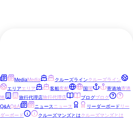
Media
Media
クルーズライン
クルーズライン
エリア
エリア
客船
客船
国
国
寄港地
寄港
地
旅行代理店
旅行代理店
ブログ
ブログ
Q&A
Q&A
ニュース
ニュース
リーダーボード
リー
ダーボード
クルーズマンズとは
クルーズマンズとは