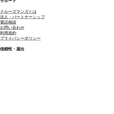
サポート
クルーズマンズとは
法人・パートナーシップ
電話相談
お問い合わせ
利用規約
プライバシーポリシー
信頼性・届出
総合旅行業務取扱管理者
資格保有
適格請求書発行事業者
T3011301023586