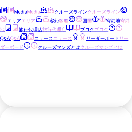
Media
Media
クルーズライン
クルーズライン
エリア
エリア
客船
客船
国
国
寄港地
寄港
地
旅行代理店
旅行代理店
ブログ
ブログ
Q&A
Q&A
ニュース
ニュース
リーダーボード
リー
ダーボード
クルーズマンズとは
クルーズマンズとは