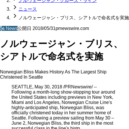
ノルウェージャン・クルーズ・ライン
ニュース
ノルウェージャン・ブリス、シアトルで命名式を実施
🗽
News
公開日
2018/05/31
prnewswire.com
ノルウェージャン・ブリス、
シアトルで命名式を実施
Norwegian Bliss Makes History As The Largest Ship
Christened In Seattle
SEATTLE, May 30, 2018 /PRNewswire/ --
Following a month-long show-stopping tour around
the United States including previews in New York,
Miami and Los Angeles, Norwegian Cruise Line's
highly-anticipated ship, Norwegian Bliss, was
officially christened today in her summer home of
Seattle. Following a preview sailing from May 30 –
June 2, Norwegian Bliss, the third ship in the most
successful class in the line's histo…