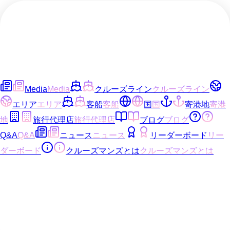
Media
Media
クルーズライン
クルーズライン
エリア
エリア
客船
客船
国
国
寄港地
寄港
地
旅行代理店
旅行代理店
ブログ
ブログ
Q&A
Q&A
ニュース
ニュース
リーダーボード
リー
ダーボード
クルーズマンズとは
クルーズマンズとは