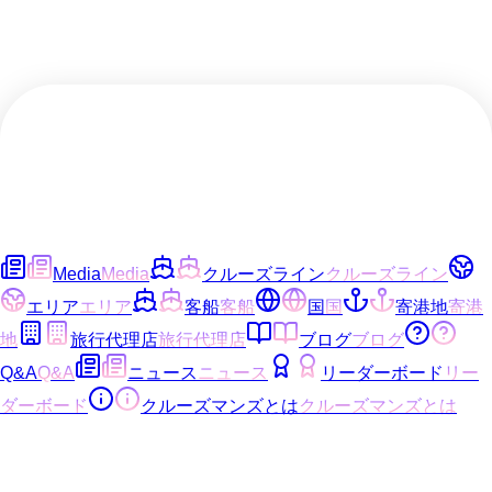
Media
Media
クルーズライン
クルーズライン
エリア
エリア
客船
客船
国
国
寄港地
寄港
地
旅行代理店
旅行代理店
ブログ
ブログ
Q&A
Q&A
ニュース
ニュース
リーダーボード
リー
ダーボード
クルーズマンズとは
クルーズマンズとは