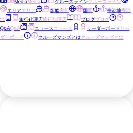
Media
Media
クルーズライン
クルーズライン
エリア
エリア
客船
客船
国
国
寄港地
寄港
地
旅行代理店
旅行代理店
ブログ
ブログ
Q&A
Q&A
ニュース
ニュース
リーダーボード
リー
ダーボード
クルーズマンズとは
クルーズマンズとは