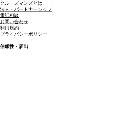
クルーズマンズとは
法人・パートナーシップ
電話相談
お問い合わせ
利用規約
プライバシーポリシー
信頼性・届出
総合旅行業務取扱管理者
資格保有
適格請求書発行事業者
T3011301023586