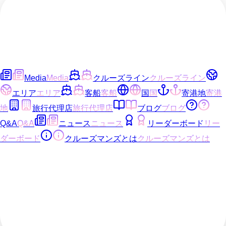
Media
Media
クルーズライン
クルーズライン
エリア
エリア
客船
客船
国
国
寄港地
寄港
地
旅行代理店
旅行代理店
ブログ
ブログ
Q&A
Q&A
ニュース
ニュース
リーダーボード
リー
ダーボード
クルーズマンズとは
クルーズマンズとは