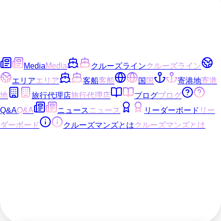
Media
Media
クルーズライン
クルーズライン
エリア
エリア
客船
客船
国
国
寄港地
寄港
地
旅行代理店
旅行代理店
ブログ
ブログ
Q&A
Q&A
ニュース
ニュース
リーダーボード
リー
ダーボード
クルーズマンズとは
クルーズマンズとは