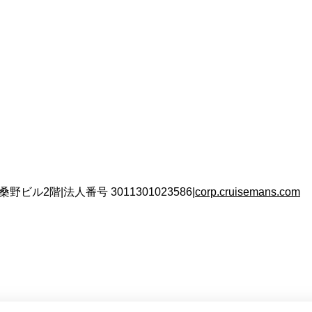
 桑野ビル2階
|
法人番号
3011301023586
|
corp.cruisemans.com