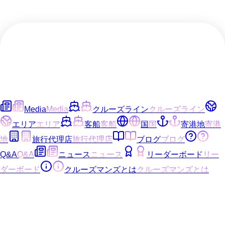
Media
Media
クルーズライン
クルーズライン
エリア
エリア
客船
客船
国
国
寄港地
寄港
地
旅行代理店
旅行代理店
ブログ
ブログ
Q&A
Q&A
ニュース
ニュース
リーダーボード
リー
ダーボード
クルーズマンズとは
クルーズマンズとは