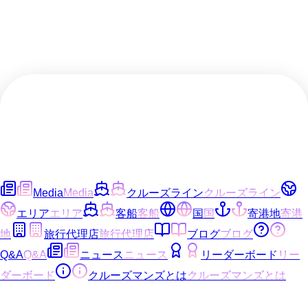
Media
Media
クルーズライン
クルーズライン
エリア
エリア
客船
客船
国
国
寄港地
寄港
地
旅行代理店
旅行代理店
ブログ
ブログ
Q&A
Q&A
ニュース
ニュース
リーダーボード
リー
ダーボード
クルーズマンズとは
クルーズマンズとは