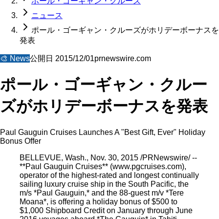
ポール・ゴーギャン・クルーズ
ニュース
ポール・ゴーギャン・クルーズがホリデーボーナスを
発表
🎨
News
公開日
2015/12/01
prnewswire.com
ポール・ゴーギャン・クルー
ズがホリデーボーナスを発表
Paul Gauguin Cruises Launches A "Best Gift, Ever" Holiday
Bonus Offer
BELLEVUE, Wash., Nov. 30, 2015 /PRNewswire/ --
**Paul Gauguin Cruises** (www.pgcruises.com),
operator of the highest-rated and longest continually
sailing luxury cruise ship in the South Pacific, the
m/s *Paul Gauguin,* and the 88-guest m/v *Tere
Moana*, is offering a holiday bonus of $500 to
$1,000 Shipboard Credit on January through June