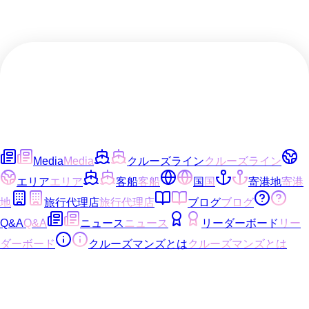
Media
Media
クルーズライン
クルーズライン
エリア
エリア
客船
客船
国
国
寄港地
寄港
地
旅行代理店
旅行代理店
ブログ
ブログ
Q&A
Q&A
ニュース
ニュース
リーダーボード
リー
ダーボード
クルーズマンズとは
クルーズマンズとは