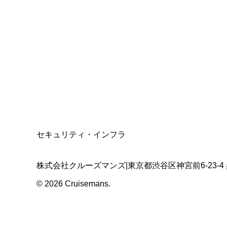
総合旅行業務取扱管理者
資格保有
適格請求書発行事業者
T3011301023586
SSL/TLS暗号化通信
セキュリティ・インフラ
株式会社クルーズマンズ
|
東京都渋谷区神宮前6-23-4
©
2026
Cruisemans.