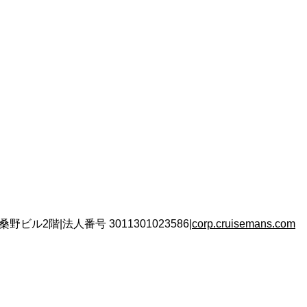
 桑野ビル2階
|
法人番号
3011301023586
|
corp.cruisemans.com