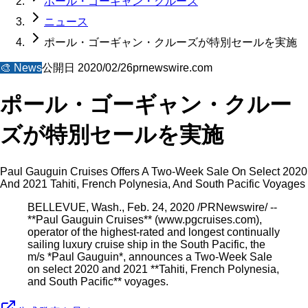
ポール・ゴーギャン・クルーズ
ニュース
ポール・ゴーギャン・クルーズが特別セールを実施
🎨
News
公開日
2020/02/26
prnewswire.com
ポール・ゴーギャン・クルー
ズが特別セールを実施
Paul Gauguin Cruises Offers A Two-Week Sale On Select 2020
And 2021 Tahiti, French Polynesia, And South Pacific Voyages
BELLEVUE, Wash., Feb. 24, 2020 /PRNewswire/ --
**Paul Gauguin Cruises** (www.pgcruises.com),
operator of the highest-rated and longest continually
sailing luxury cruise ship in the South Pacific, the
m/s *Paul Gauguin*, announces a Two-Week Sale
on select 2020 and 2021 **Tahiti, French Polynesia,
and South Pacific** voyages.