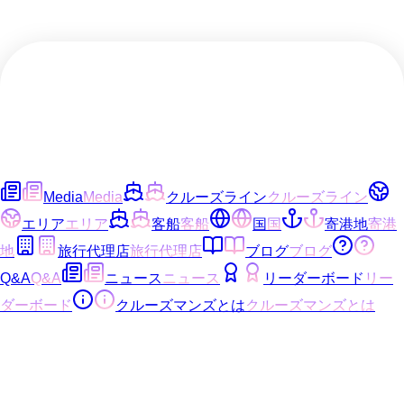
Media
Media
クルーズライン
クルーズライン
エリア
エリア
客船
客船
国
国
寄港地
寄港
地
旅行代理店
旅行代理店
ブログ
ブログ
Q&A
Q&A
ニュース
ニュース
リーダーボード
リー
ダーボード
クルーズマンズとは
クルーズマンズとは