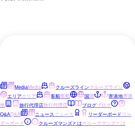
Media
Media
クルーズライン
クルーズライン
エリア
エリア
客船
客船
国
国
寄港地
寄港
地
旅行代理店
旅行代理店
ブログ
ブログ
Q&A
Q&A
ニュース
ニュース
リーダーボード
リー
ダーボード
クルーズマンズとは
クルーズマンズとは