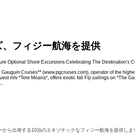
ズ、フィジー航海を提供
ure Optional Shore Excursions Celebrating The Destination's Cul
uguin Cruises** (www.pgcruises.com), operator of the highest-
uest m/v *Tere Moana*, offers exotic fall Fiji sailings on *The G
t…
ィジーから出発する10泊のエキゾチックなフィジー航海を提供