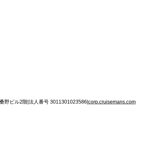
 桑野ビル2階
|
法人番号
3011301023586
|
corp.cruisemans.com