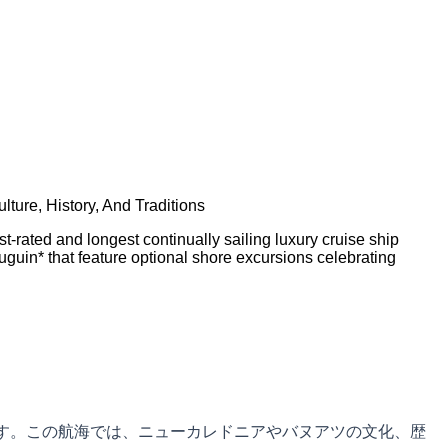
ture, History, And Traditions
rated and longest continually sailing luxury cruise ship
auguin* that feature optional shore excursions celebrating
します。この航海では、ニューカレドニアやバヌアツの文化、歴