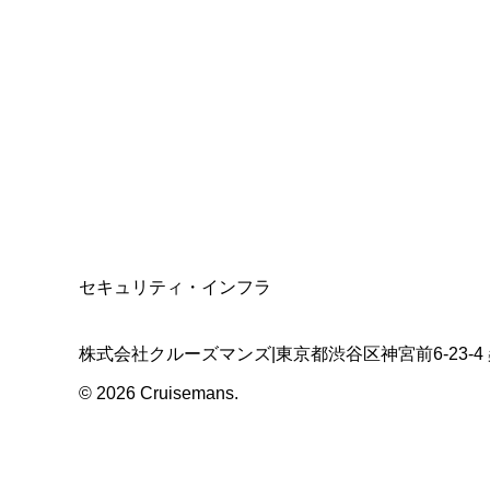
総合旅行業務取扱管理者
資格保有
適格請求書発行事業者
T3011301023586
SSL/TLS暗号化通信
セキュリティ・インフラ
株式会社クルーズマンズ
|
東京都渋谷区神宮前6-23-4
©
2026
Cruisemans.