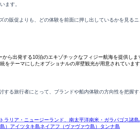
います。
ルーズの販促よりも、どの体験を前面に押し出しているかを見る
ジーから出発する10泊のエキゾチックなフィジー航海を提供しま
統をテーマにしたオプショナルの岸壁観光が用意されています
を検討する旅行者にとって、ブランドや船内体験の方向性を把握
トラリア・ニュージーランド、南太平洋
南米・ガラパゴス諸島
島）
アイツタキ島
ネイアフ（ヴァヴァウ島）
タンナ島