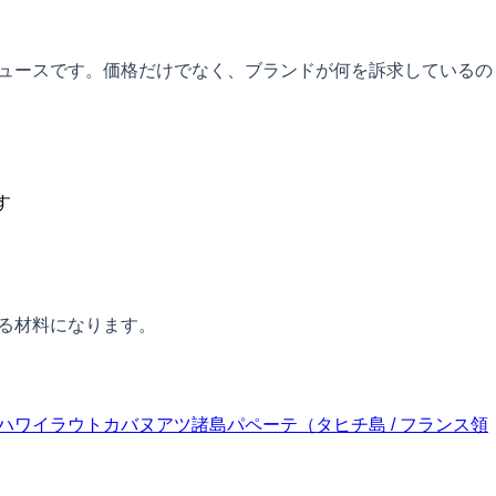
ニュースです。価格だけでなく、ブランドが何を訴求しているの
す
する材料になります。
ハワイ
ラウトカ
バヌアツ諸島
パペーテ（タヒチ島 / フランス領