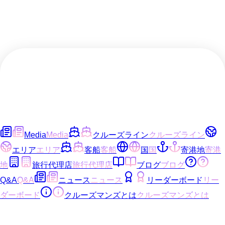
Media
Media
クルーズライン
クルーズライン
エリア
エリア
客船
客船
国
国
寄港地
寄港
地
旅行代理店
旅行代理店
ブログ
ブログ
Q&A
Q&A
ニュース
ニュース
リーダーボード
リー
ダーボード
クルーズマンズとは
クルーズマンズとは