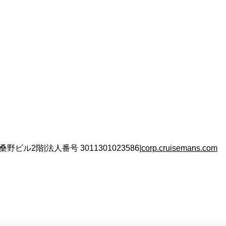
 桑野ビル2階
|
法人番号
3011301023586
|
corp.cruisemans.com