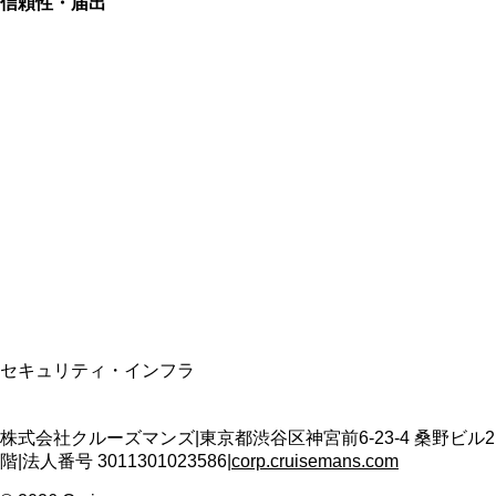
信頼性・届出
総合旅行業務取扱管理者
資格保有
適格請求書発行事業者
T3011301023586
SSL/TLS暗号化通信
セキュリティ・インフラ
株式会社クルーズマンズ
|
東京都渋谷区神宮前6-23-4 桑野ビル2
階
|
法人番号
3011301023586
|
corp.cruisemans.com