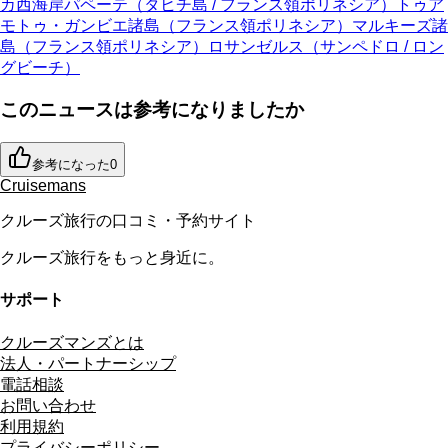
カ西海岸
パペーテ（タヒチ島 / フランス領ポリネシア）
トゥア
モトゥ・ガンビエ諸島（フランス領ポリネシア）
マルキーズ諸
島（フランス領ポリネシア）
ロサンゼルス（サンペドロ / ロン
グビーチ）
このニュースは参考になりましたか
参考になった
0
Cruisemans
クルーズ旅行の口コミ・予約サイト
クルーズ旅行をもっと身近に。
サポート
クルーズマンズとは
法人・パートナーシップ
電話相談
お問い合わせ
利用規約
プライバシーポリシー