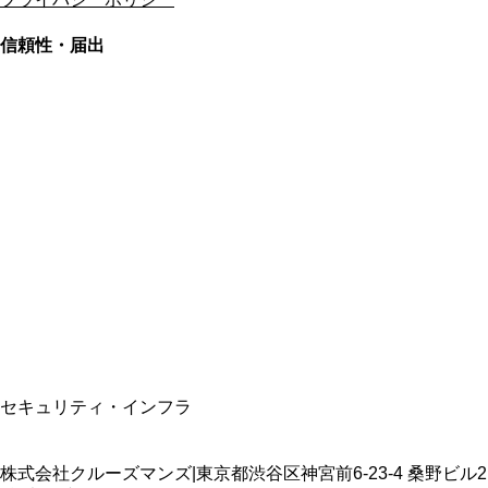
信頼性・届出
総合旅行業務取扱管理者
資格保有
適格請求書発行事業者
T3011301023586
SSL/TLS暗号化通信
セキュリティ・インフラ
株式会社クルーズマンズ
|
東京都渋谷区神宮前6-23-4 桑野ビル2