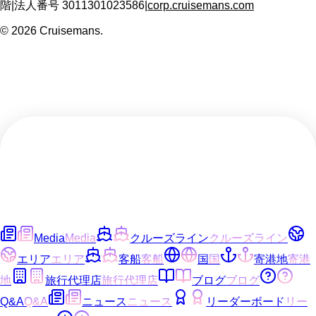
階
|
法人番号
3011301023586
|
corp.cruisemans.com
©
2026
Cruisemans.
Media
Media
クルーズライン
クルーズライン
エリア
エリア
客船
客船
国
国
寄港地
寄港
地
旅行代理店
旅行代理店
ブログ
ブログ
Q&A
Q&A
ニュース
ニュース
リーダーボード
リー