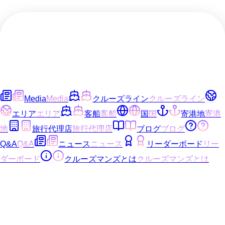
Media
Media
クルーズライン
クルーズライン
エリア
エリア
客船
客船
国
国
寄港地
寄港
地
旅行代理店
旅行代理店
ブログ
ブログ
Q&A
Q&A
ニュース
ニュース
リーダーボード
リー
ダーボード
クルーズマンズとは
クルーズマンズとは