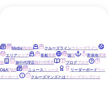
Media
Media
クルーズライン
クルーズライン
エリア
エリア
客船
客船
国
国
寄港地
寄港
地
旅行代理店
旅行代理店
ブログ
ブログ
Q&A
Q&A
ニュース
ニュース
リーダーボード
リー
ダーボード
クルーズマンズとは
クルーズマンズとは