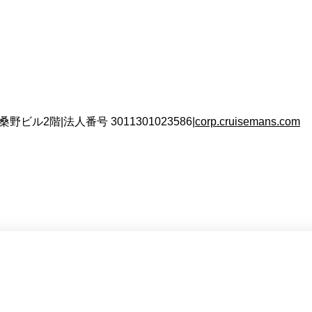
 桑野ビル2階
|
法人番号
3011301023586
|
corp.cruisemans.com