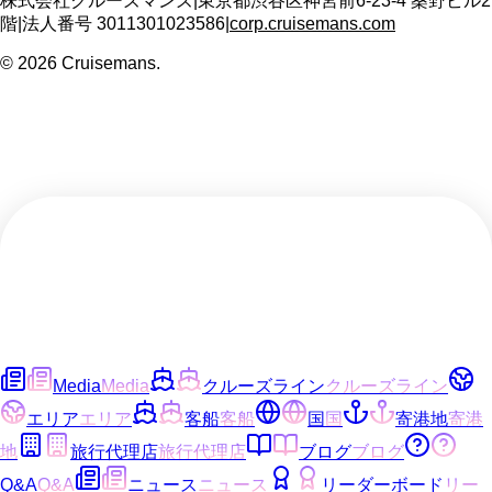
株式会社クルーズマンズ
|
東京都渋谷区神宮前6-23-4 桑野ビル2
階
|
法人番号
3011301023586
|
corp.cruisemans.com
©
2026
Cruisemans.
Media
Media
クルーズライン
クルーズライン
エリア
エリア
客船
客船
国
国
寄港地
寄港
地
旅行代理店
旅行代理店
ブログ
ブログ
Q&A
Q&A
ニュース
ニュース
リーダーボード
リー