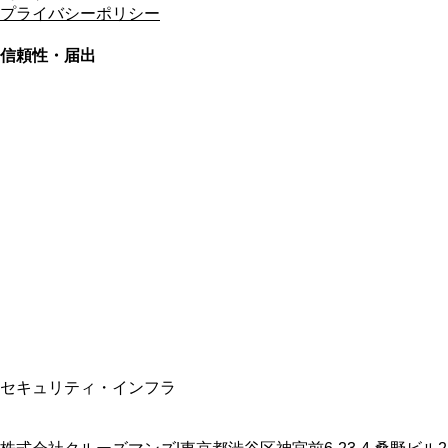
プライバシーポリシー
信頼性・届出
総合旅行業務取扱管理者
資格保有
適格請求書発行事業者
T3011301023586
SSL/TLS暗号化通信
セキュリティ・インフラ