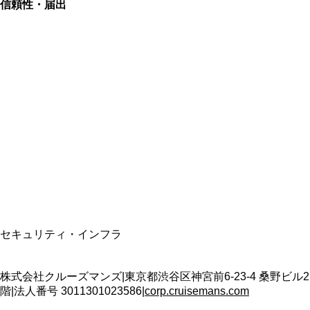
信頼性・届出
総合旅行業務取扱管理者
資格保有
適格請求書発行事業者
T3011301023586
SSL/TLS暗号化通信
セキュリティ・インフラ
株式会社クルーズマンズ
|
東京都渋谷区神宮前6-23-4 桑野ビル2
階
|
法人番号
3011301023586
|
corp.cruisemans.com