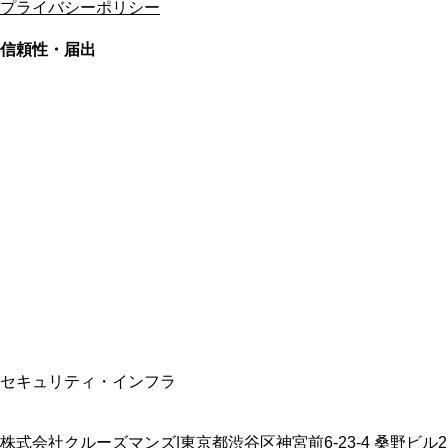
プライバシーポリシー
信頼性・届出
総合旅行業務取扱管理者
資格保有
適格請求書発行事業者
T3011301023586
SSL/TLS暗号化通信
セキュリティ・インフラ
株式会社クルーズマンズ
|
東京都渋谷区神宮前6-23-4 桑野ビル2