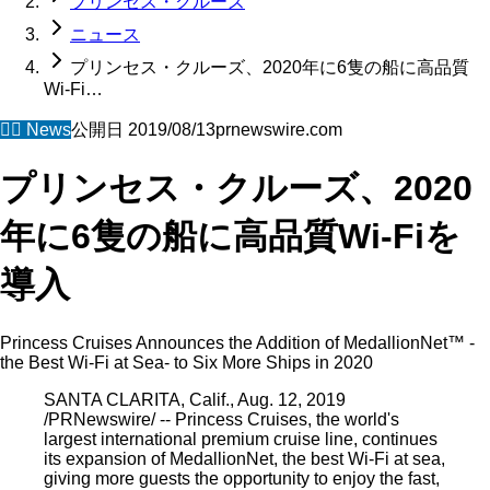
プリンセス・クルーズ
ニュース
プリンセス・クルーズ、2020年に6隻の船に高品質
Wi-Fi…
🧜‍♀️
News
公開日
2019/08/13
prnewswire.com
プリンセス・クルーズ、2020
年に6隻の船に高品質Wi-Fiを
導入
Princess Cruises Announces the Addition of MedallionNet™ -
the Best Wi-Fi at Sea- to Six More Ships in 2020
SANTA CLARITA, Calif., Aug. 12, 2019
/PRNewswire/ -- Princess Cruises, the world's
largest international premium cruise line, continues
its expansion of MedallionNet, the best Wi-Fi at sea,
giving more guests the opportunity to enjoy the fast,