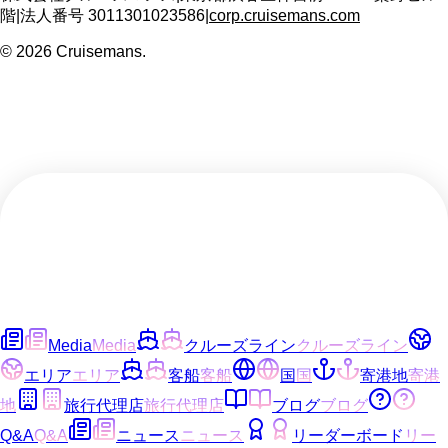
階
|
法人番号
3011301023586
|
corp.cruisemans.com
©
2026
Cruisemans.
Media
Media
クルーズライン
クルーズライン
エリア
エリア
客船
客船
国
国
寄港地
寄港
地
旅行代理店
旅行代理店
ブログ
ブログ
Q&A
Q&A
ニュース
ニュース
リーダーボード
リー