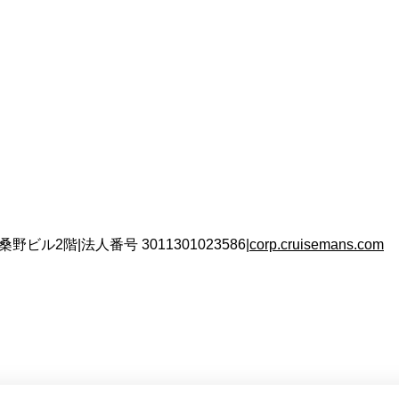
 桑野ビル2階
|
法人番号
3011301023586
|
corp.cruisemans.com