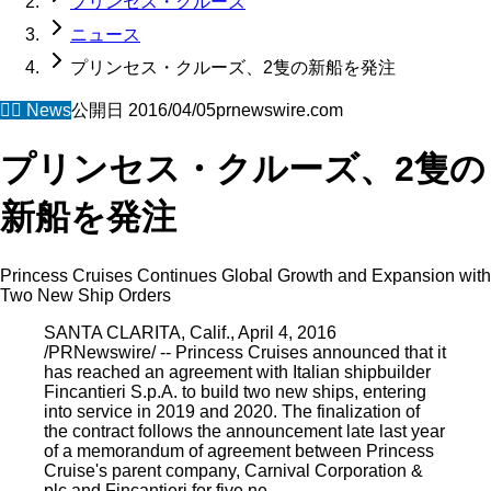
プリンセス・クルーズ
ニュース
プリンセス・クルーズ、2隻の新船を発注
🧜‍♀️
News
公開日
2016/04/05
prnewswire.com
プリンセス・クルーズ、2隻の
新船を発注
Princess Cruises Continues Global Growth and Expansion with
Two New Ship Orders
SANTA CLARITA, Calif., April 4, 2016
/PRNewswire/ -- Princess Cruises announced that it
has reached an agreement with Italian shipbuilder
Fincantieri S.p.A. to build two new ships, entering
into service in 2019 and 2020. The finalization of
the contract follows the announcement late last year
of a memorandum of agreement between Princess
Cruise's parent company, Carnival Corporation &
plc and Fincantieri for five ne…