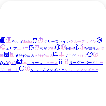
Media
Media
クルーズライン
クルーズライン
エリア
エリア
客船
客船
国
国
寄港地
寄港
地
旅行代理店
旅行代理店
ブログ
ブログ
Q&A
Q&A
ニュース
ニュース
リーダーボード
リー
ダーボード
クルーズマンズとは
クルーズマンズとは