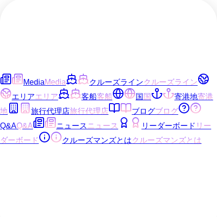
Media
Media
クルーズライン
クルーズライン
エリア
エリア
客船
客船
国
国
寄港地
寄港
地
旅行代理店
旅行代理店
ブログ
ブログ
Q&A
Q&A
ニュース
ニュース
リーダーボード
リー
ダーボード
クルーズマンズとは
クルーズマンズとは