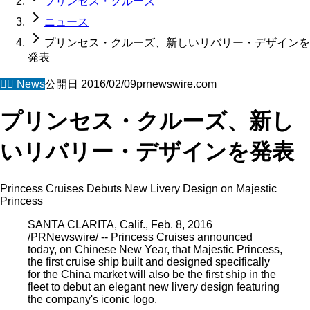
プリンセス・クルーズ
ニュース
プリンセス・クルーズ、新しいリバリー・デザインを
発表
🧜‍♀️
News
公開日
2016/02/09
prnewswire.com
プリンセス・クルーズ、新し
いリバリー・デザインを発表
Princess Cruises Debuts New Livery Design on Majestic
Princess
SANTA CLARITA, Calif., Feb. 8, 2016
/PRNewswire/ -- Princess Cruises announced
today, on Chinese New Year, that Majestic Princess,
the first cruise ship built and designed specifically
for the China market will also be the first ship in the
fleet to debut an elegant new livery design featuring
the company's iconic logo.