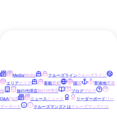
Media
Media
クルーズライン
クルーズライン
エリア
エリア
客船
客船
国
国
寄港地
寄港
地
旅行代理店
旅行代理店
ブログ
ブログ
Q&A
Q&A
ニュース
ニュース
リーダーボード
リー
ダーボード
クルーズマンズとは
クルーズマンズとは