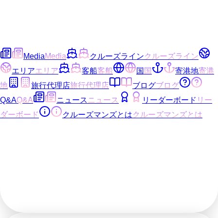
Media
Media
クルーズライン
クルーズライン
エリア
エリア
客船
客船
国
国
寄港地
寄港
地
旅行代理店
旅行代理店
ブログ
ブログ
Q&A
Q&A
ニュース
ニュース
リーダーボード
リー
ダーボード
クルーズマンズとは
クルーズマンズとは