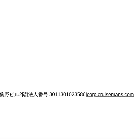
 桑野ビル2階
|
法人番号
3011301023586
|
corp.cruisemans.com