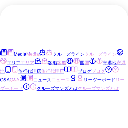
Media
Media
クルーズライン
クルーズライン
エリア
エリア
客船
客船
国
国
寄港地
寄港
地
旅行代理店
旅行代理店
ブログ
ブログ
Q&A
Q&A
ニュース
ニュース
リーダーボード
リー
ダーボード
クルーズマンズとは
クルーズマンズとは